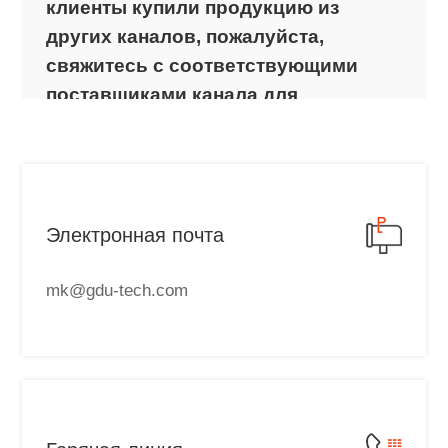
клиенты купили продукцию из
других каналов, пожалуйста,
свяжитесь с соответствующими
поставщиками канала для
послепродажного обслуживания.
Подготовка и меры
предосторожности перед
получением послепродажного
Электронная почта
обслуживания ГДУ:
1. Для любых сбоев, вызванных
mk@gdu-tech.com
внутренними проблемами качества
продукта в нормальных условиях
использования в течение
гарантийного периода, ГДУ
предоставит гарантийное
обслуживание.