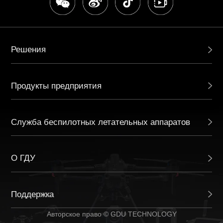
4. Удалите все функциональные
компоненты, детали,
дополнительные компоненты,
модифицированные детали и
Решения
аксессуары, которые находятся вне
сферы охвата послепродажного
Продукты предприятия
обслуживания, GDU не несет
ответственности за любое
повреждение или потерю
Служба беспилотных летательных аппаратов
компонентов третьих сторон.
5. Заменяемые в ходе технического
О ГДУ
обслуживания запасные части
становятся собственностью ГДУ.
6. Бесплатные подарки не
Поддержка
охватываются гарантийным
Авторское право © GDU TECHNOLOGY
обслуживанием.